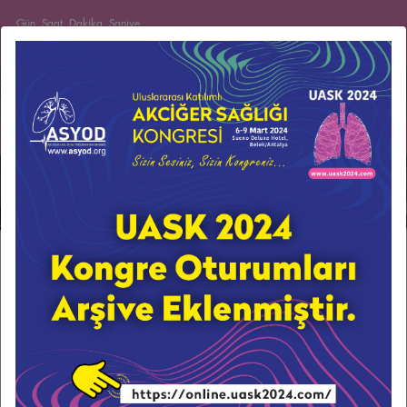
Gün
Saat
Dakika
Saniye
Kongre Oteli:
Sueno Deluxe Hotel
Kongre Tarihleri:
6-10 Mart 2024
Kongre Lokasyonu:
Belek - Antalya
Menu
Previous
Next
DAVET
Bu yıl da hep birlikte UASK 2024 Kongresi’nde
buluşuyoruz…
SİZİN SESİNİZ, SİZİN KONGRENİZ
Akciğer Sağlığı ve Yoğun Bakım Derneği (ASYOD)’nin