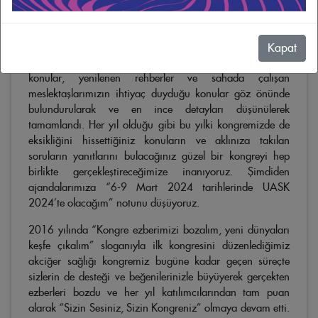
Uluslararası Katılımlı Akciğer Sağlığı Kongresini (UASK) 6-
9 Mart 2024 tarihleri arasında Antalya Sueno Kongre
merkezinde yapacağız.
Kapat
Kongremizin bilimsel programının hazırlıkları, güncel
konular, yenilenen rehberler ve sahada çalışan
meslektaşlarımızın ihtiyaç duyduğu konular göz önünde
bulundurularak ve en ince detayları düşünülerek
tamamlandı. Her yıl olduğu gibi bu yılki kongremizde de
eksikliğini hissettiğiniz konuların ve aklınıza takılan
soruların yanıtlarını bulacağınız güzel bir kongreyi hep
birlikte gerçekleştireceğimize inanıyoruz. Şimdiden
ajandalarımıza “6-9 Mart 2024 tarihlerinde UASK
2024’te olacağım” notunu düşüyoruz.
2016 yılında “Kongre ezberimizi bozalım, yeni dünyaları
keşfe çıkalım” sloganıyla ilk kongresini düzenlediğimiz
akciğer sağlığı kongremiz bugüne kadar geçen süreçte
sizlerin de desteği ve beğenilerinizle büyüyerek gerçekten
ezberleri bozdu ve her yıl katılımcılarından tam puan
alarak “Sizin Sesiniz, Sizin Kongreniz” olmaya devam etti.