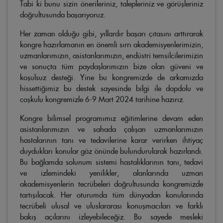
Tabi ki bunu sizin önerileriniz, talepleriniz ve görüşleriniz
doğrultusunda başarıyoruz.
Her zaman olduğu gibi, yıllardır başarı çıtasını arttırarak
kongre hazırlamanın en önemli sırrı akademisyenlerimizin,
uzmanlarımızın, asistanlarımızın, endüstri temsilcilerimizin
ve sonuçta tüm paydaşlarımızın bize olan güveni ve
koşulsuz desteği. Yine bu kongremizde de arkamızda
hissettiğimiz bu destek sayesinde bilgi ile dopdolu ve
coşkulu kongremizle 6-9 Mart 2024 tarihine hazırız.
Kongre bilimsel programımız eğitimlerine devam eden
asistanlarımızın ve sahada çalışan uzmanlarımızın
hastalarının tanı ve tedavilerine karar verirken ihtiyaç
duydukları konular göz önünde bulundurularak hazırlandı.
Bu bağlamda solunum sistemi hastalıklarının tanı, tedavi
ve izlemindeki yenilikler, alanlarında uzman
akademisyenlerin tecrübeleri doğrultusunda kongremizde
tartışılacak. Her oturumda tüm dünyadan konularında
tecrübeli ulusal ve uluslararası konuşmacıları ve farklı
bakış açılarını izleyebileceğiz. Bu sayede mesleki