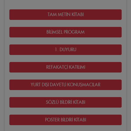
TAM METİN KİTABI
BİLİMSEL PROGRAM
1. DUYURU
REFAKATÇİ KATILIMI
YURT DIŞI DAVETLİ KONUŞMACILAR
SÖZLÜ BİLDİRİ KİTABI
POSTER BİLDİRİ KİTABI