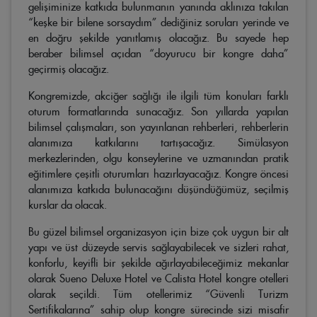
gelişiminize katkıda bulunmanın yanında aklınıza takılan
“keşke bir bilene sorsaydım” dediğiniz soruları yerinde ve
en doğru şekilde yanıtlamış olacağız. Bu sayede hep
beraber bilimsel açıdan “doyurucu bir kongre daha”
geçirmiş olacağız.
Kongremizde, akciğer sağlığı ile ilgili tüm konuları farklı
oturum formatlarında sunacağız. Son yıllarda yapılan
bilimsel çalışmaları, son yayınlanan rehberleri, rehberlerin
alanımıza katkılarını tartışacağız. Simülasyon
merkezlerinden, olgu konseylerine ve uzmanından pratik
eğitimlere çeşitli oturumları hazırlayacağız. Kongre öncesi
alanımıza katkıda bulunacağını düşündüğümüz, seçilmiş
kurslar da olacak.
Bu güzel bilimsel organizasyon için bize çok uygun bir alt
yapı ve üst düzeyde servis sağlayabilecek ve sizleri rahat,
konforlu, keyifli bir şekilde ağırlayabileceğimiz mekanlar
olarak Sueno Deluxe Hotel ve Calista Hotel kongre otelleri
olarak seçildi. Tüm otellerimiz “Güvenli Turizm
Sertifikalarına” sahip olup kongre sürecinde sizi misafir